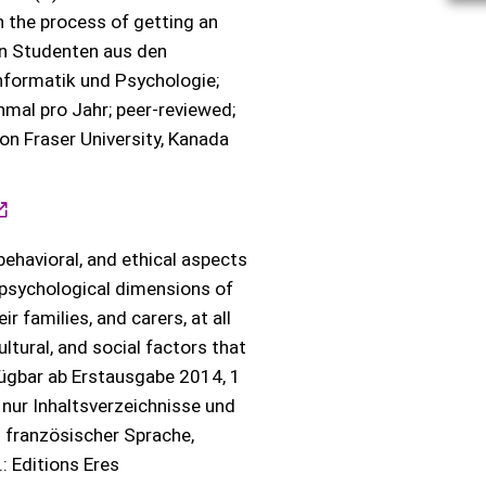
n the process of getting an
on Studenten aus den
Informatik und Psychologie;
nmal pro Jahr; peer-reviewed;
n Fraser University, Kanada
behavioral, and ethical aspects
r psychological dimensions of
r families, and carers, at all
ltural, and social factors that
fügbar ab Erstausgabe 2014, 1
d nur Inhaltsverzeichnisse und
n französischer Sprache,
: Editions Eres