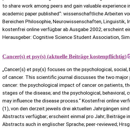
to share work among peers and gain valuable experience i
academic paper published“: wissenschaftliche Arbeiten v
Bereichen Philosophie, Neurowissenschaften, Linguistik, 
kostenfrei online verfügbar ab Ausgabe 2002; erscheint ei
Herausgeber: Cognitive Science Student Association, Simo
Cancer(s) et psy(s) (aktuelle Beiträge kostenpflichtig)
„Cancer(s) et psy(s) focuses on the psychological, social, 
of cancer. This scientific journal discusses the two majo
cancer: the psychological impact of cancer on patients, thei
stages of the disease; and the psychological, behavioral, cu
may influence the disease process.“ Kostenfrei online ver
(1), von den derzeit jeweils drei aktuellen Jahrgängen sin
Abstracts verfügbar; erscheint einmal pro Jahr; Beiträge i
Abstracts auch in englischer Sprache; peer-reviewed; Hrsg.