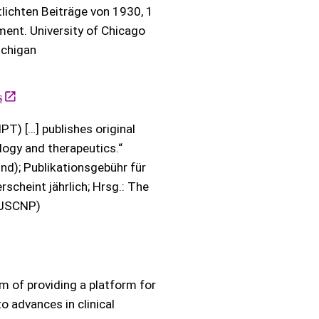
tlichten Beiträge von 1930, 1
pment. University of Chicago
ichigan
s
T) […] publishes original
logy and therapeutics.“
ind); Publikationsgebühr für
rscheint jährlich; Hrsg.: The
(JSCNP)
im of providing a platform for
o advances in clinical