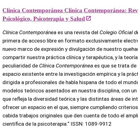
Clínica Contemporánea Clínica Contemporánea: Revi
Psicológico, Psicoterapia y Salud
Clínica Contemporánea
es una revista del
Colegio Oficial d
primera de acceso libre en formato exclusivamente electró
nuevo marco de expresión y divulgación de nuestro queha
compartir nuestra práctica clínica y terapéutica, y la teorí
peculiaridad de
Clínica Contemporánea
es que se trata de 
espacio existente entre la investigación empírica y la prác
dirigida a profesionales de habla hispana de todo el mundo,
modelos teóricos asentados en nuestra disciplina, con un
que refleja la diversidad teórica y las distintas áreas de i
ofrecer un espacio en el que, siempre cumpliendo criterio
cabida trabajos originales que den cuenta de todo el ampli
científica de la psicoterapia.“ ISSN: 1089-9912