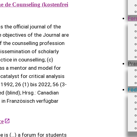
 de Counseling (kostenfrei
For
the official journal of the
objectives of the Journal are
 the counselling profession
 dissemination of scholarly
tice in counselling; (c)
Pra
t as a mentor and model for
atalyst for critical analysis
 1992, 26 (1) bis 2022, 56 (3-
Föd
ed (blind); Hrsg.: Canadian
 in Französisch verfügbar
ce
 is (…) a forum for students