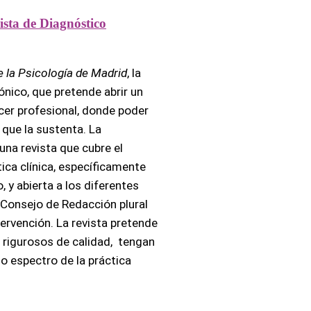
sta de Diagnóstico
e la Psicología de Madrid
, la
nico, que pretende abrir un
cer profesional, donde poder
a que la sustenta. La
una revista que cubre el
tica clínica, específicamente
 y abierta a los diferentes
 Consejo de Redacción plural
ntervención. La revista pretende
s rigurosos de calidad, tengan
o espectro de la práctica