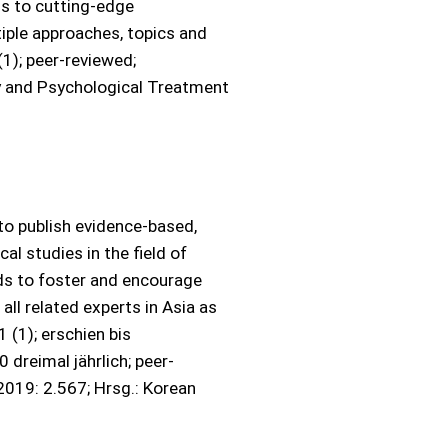
ss to cutting-edge
tiple approaches, topics and
(1); peer-reviewed;
y and Psychological Treatment
to publish evidence-based,
ical studies in the field of
ds to foster and encourage
ll related experts in Asia as
 (1); erschien bis
 dreimal jährlich; peer-
2019: 2.567; Hrsg.: Korean